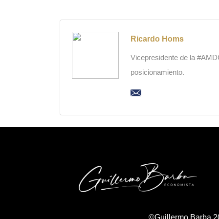
Ricardo Homs
Vicepresidente de la #AMDC,
posicionamiento.
©Guillermo Barba 2