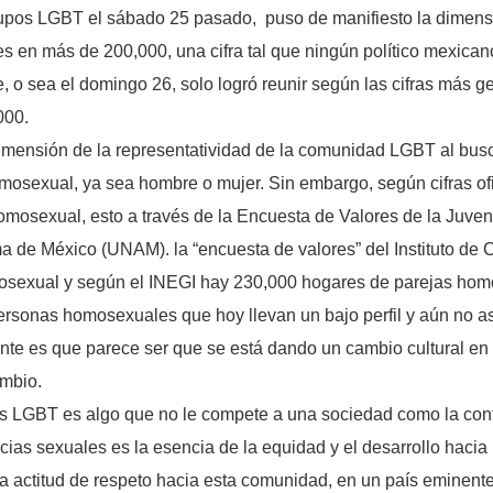
upos LGBT el sábado 25 pasado, puso de manifiesto la dimens
es en más de 200,000, una cifra tal que ningún político mexica
, o sea el domingo 26, solo logró reunir según las cifras más 
000.
imensión de la representatividad de la comunidad LGBT al busc
osexual, ya sea hombre o mujer. Sin embargo, según cifras ofi
omosexual, esto a través de la Encuesta de Valores de la Juvent
a de México (UNAM). la “encuesta de valores” del Instituto de 
mosexual y según el INEGI hay 230,000 hogares de parejas ho
rsonas homosexuales que hoy llevan un bajo perfil y aún no a
tante es que parece ser que se está dando un cambio cultural e
ambio.
as LGBT es algo que no le compete a una sociedad como la con
encias sexuales es la esencia de la equidad y el desarrollo hacia
a actitud de respeto hacia esta comunidad, en un país eminent