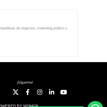
mpetitivas de negocios, marketing político y
¡Sígueme!
OWERED BY WOMGP