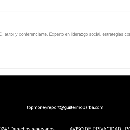
 autor y conferenciante. Experto en liderazgo social, estrategias co
topmoneyreport@guillermobarba.com
|
024 \ Derechos reservados.
AVISO DE PRIVACIDAD
P