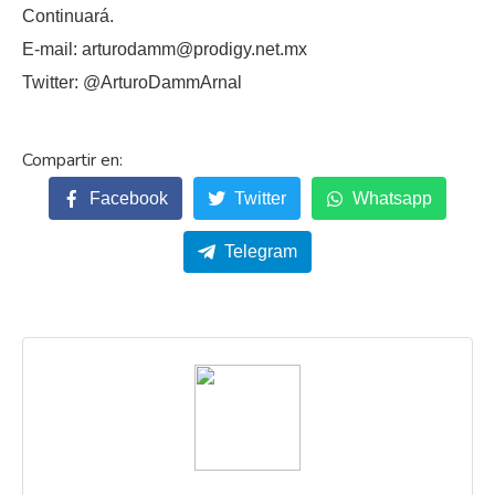
Continuará.
E-mail: arturodamm@prodigy.net.mx
Twitter: @ArturoDammArnal
Facebook
Twitter
Whatsapp
Telegram