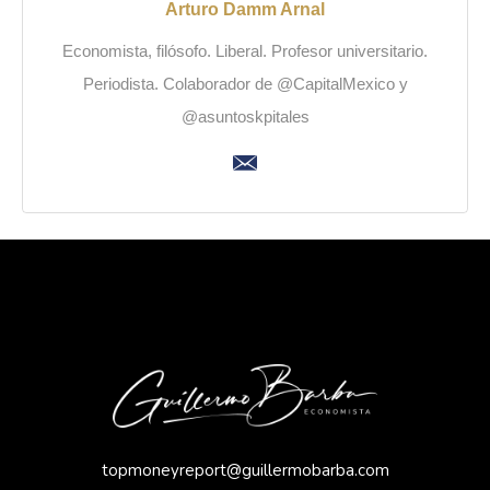
Arturo Damm Arnal
Economista, filósofo. Liberal. Profesor universitario.
Periodista. Colaborador de @CapitalMexico y
@asuntoskpitales
topmoneyreport@guillermobarba.com