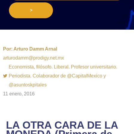
>
Por:
Arturo Damm Arnal
arturodamm@prodigy.net.mx
Economista, filósofo. Liberal. Profesor universitario.
Periodista. Colaborador de @CapitalMexico y
@asuntoskpitales
11 enero, 2016
LA OTRA CARA DE LA
MONEDA (Primera de