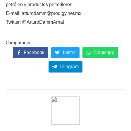
petróleo y productos petrolíferos.
E-mail: arturodamm@prodigy.net.mx
Twitter: @ArturoDammArnal
Facebook
Twitter
Whatsapp
Telegram