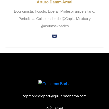
Arturo Damm Arnal
Economista, filósofo. Liberal. Profesor universitario.
Periodista. Colaborador de @CapitalMexico y
@asuntoskpitales
topmoneyreport@guillermobarba.com
¡Sígueme!