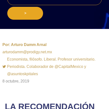
>
Por:
Arturo Damm Arnal
arturodamm@prodigy.net.mx
Economista, filósofo. Liberal. Profesor universitario.
Periodista. Colaborador de @CapitalMexico y
@asuntoskpitales
8 octubre, 2019
LA RECOMENDACIÓN