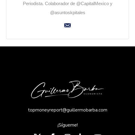
Periodista. Colaborador de @CapitalMexico y
@asuntoskpitales
topmoneyreport@guillermobarba.com
¡Sígueme!