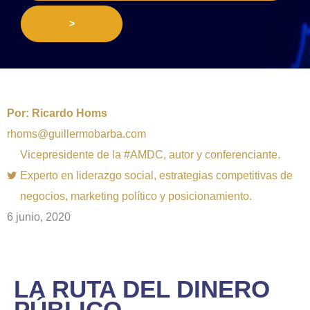
>
Por:
Ricardo Homs
rhoms@guillermobarba.com
Vicepresidente de la #AMDC, autor y conferenciante.
Experto en liderazgo social, estrategias competitivas de
negocios, marketing político y posicionamiento.
6 junio, 2020
LA RUTA DEL DINERO
PÚBLICO