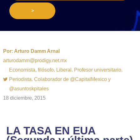
>
Por:
Arturo Damm Arnal
arturodamm@prodigy.net.mx
Economista, filósofo. Liberal. Profesor universitario.
Periodista. Colaborador de @CapitalMexico y
@asuntoskpitales
18 diciembre, 2015
LA TASA EN EUA
(Segunda y última parte)