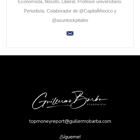
Economista, filósofo. Liberal. Profesor universitario.
Periodista. Colaborador de @CapitalMexico y
@asuntoskpitales
topmoneyreport@guillermobarba.com
¡Sígueme!