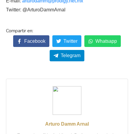
E-mail:
arturodamm@prodigy.net.mx
Twitter: @ArturoDammArnal
Facebook
Twitter
Whatsapp
Telegram
Arturo Damm Arnal