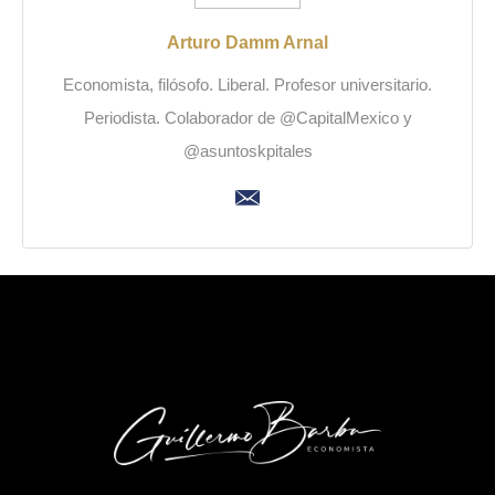
Arturo Damm Arnal
Economista, filósofo. Liberal. Profesor universitario.
Periodista. Colaborador de @CapitalMexico y
@asuntoskpitales