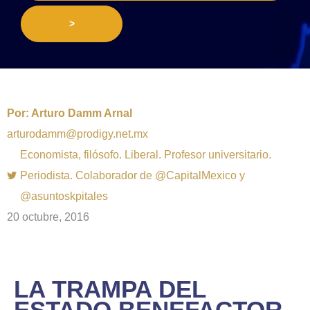
>
Por:
Arturo Damm Arnal
arturodamm@prodigy.net.mx
Economista, filósofo. Liberal. Profesor universitario.
Periodista. Colaborador de @CapitalMexico y
@asuntoskpitales
20 octubre, 2016
LA TRAMPA DEL
ESTADO BENEFACTOR