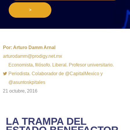
>
Por:
Arturo Damm Arnal
arturodamm@prodigy.net.mx
Economista, filósofo. Liberal. Profesor universitario.
Periodista. Colaborador de @CapitalMexico y
@asuntoskpitales
21 octubre, 2016
LA TRAMPA DEL
ESTADO BENEFACTOR