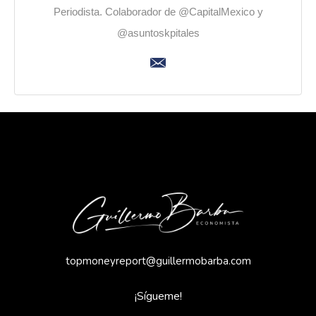
Periodista. Colaborador de @CapitalMexico y
@asuntoskpitales
topmoneyreport@guillermobarba.com
¡Sígueme!