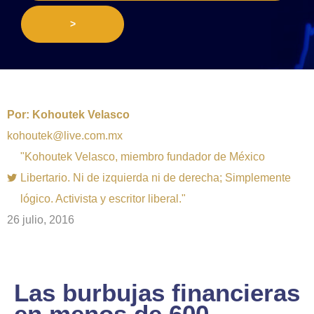
>
Por:
Kohoutek Velasco
kohoutek@live.com.mx
"Kohoutek Velasco, miembro fundador de México
Libertario. Ni de izquierda ni de derecha; Simplemente
lógico. Activista y escritor liberal."
26 julio, 2016
Las burbujas financieras
en menos de 600