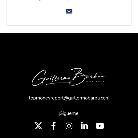
topmoneyreport@guillermobarba.com
¡Sígueme!