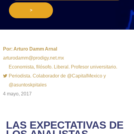
>
Por:
Arturo Damm Arnal
arturodamm@prodigy.net.mx
Economista, filósofo. Liberal. Profesor universitario.
Periodista. Colaborador de @CapitalMexico y
@asuntoskpitales
4 mayo, 2017
LAS EXPECTATIVAS DE
LOS ANALISTAS