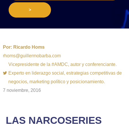
>
Por:
Ricardo Homs
rhoms@guillermobarba.com
Vicepresidente de la #AMDC, autor y conferenciante.
Experto en liderazgo social, estrategias competitivas de
negocios, marketing político y posicionamiento.
7 noviembre, 2016
LAS NARCOSERIES