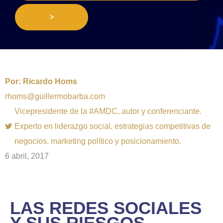
>
Por:
Ricardo Homs
rhoms@guillermobarba.com
Vicepresidente de la #AMDC, autor y conferenciante.
Experto en liderazgo social, estrategias competitivas de
negocios, marketing político y posicionamiento.
6 abril, 2017
LAS REDES SOCIALES
Y SUS RIESGOS