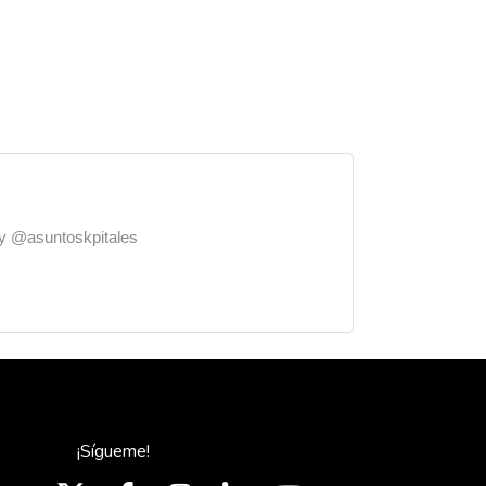
o y @asuntoskpitales
¡Sígueme!