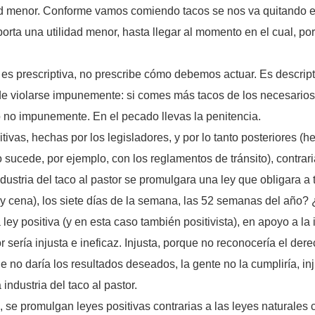
d menor. Conforme vamos comiendo tacos se nos va quitando el 
porta una utilidad menor, hasta llegar al momento en el cual, 
 es prescriptiva, no prescribe cómo debemos actuar. Es descrip
e violarse impunemente: si comes más tacos de los necesarios
o no impunemente. En el pecado llevas la penitencia.
s, hechas por los legisladores, y por lo tanto posteriores (hec
cede, por ejemplo, con los reglamentos de tránsito), contraria
ndustria del taco al pastor se promulgara una ley que obligara 
a y cena), los siete días de la semana, las 52 semanas del año
 ley positiva (y en esta caso también positivista), en apoyo a la 
or sería injusta e ineficaz. Injusta, porque no reconocería el der
 no daría los resultados deseados, la gente no la cumpliría, inj
industria del taco al pastor.
 se promulgan leyes positivas contrarias a las leyes naturale