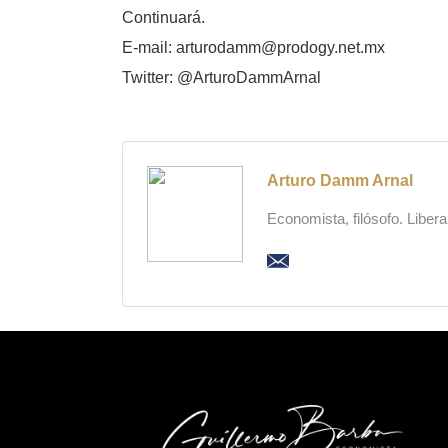
Continuará.
E-mail: arturodamm@prodogy.net.mx
Twitter: @ArturoDammArnal
Arturo Damm Arnal
Economista, filósofo. Liber