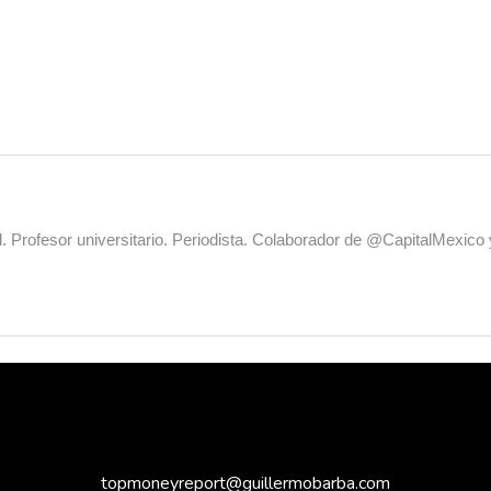
al. Profesor universitario. Periodista. Colaborador de @CapitalMexic
topmoneyreport@guillermobarba.com