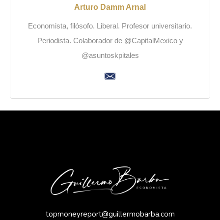
Arturo Damm Arnal
Economista, filósofo. Liberal. Profesor universitario.
Periodista. Colaborador de @CapitalMexico y
@asuntoskpitales
topmoneyreport@guillermobarba.com