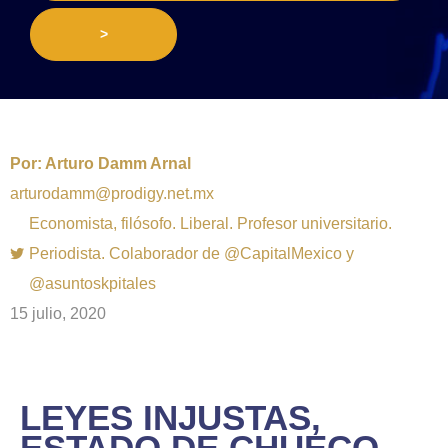
>
Por:
Arturo Damm Arnal
arturodamm@prodigy.net.mx
Economista, filósofo. Liberal. Profesor universitario.
Periodista. Colaborador de @CapitalMexico y
@asuntoskpitales
15 julio, 2020
LEYES INJUSTAS,
ESTADO DE CHUECO