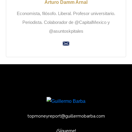
Arturo Damm Arnal
Economista, filósofo. Liberal. Profesor universitario.
Periodista. Colaborador de @CapitalMexico y
@asuntoskpitales
topmoneyreport@guillermobarba.com
¡Sígueme!