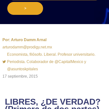
>
Por:
Arturo Damm Arnal
arturodamm@prodigy.net.mx
Economista, filósofo. Liberal. Profesor universitario.
Periodista. Colaborador de @CapitalMexico y
@asuntoskpitales
17 septiembre, 2015
LIBRES, ¿DE VERDAD?
(Primera de dos partes)