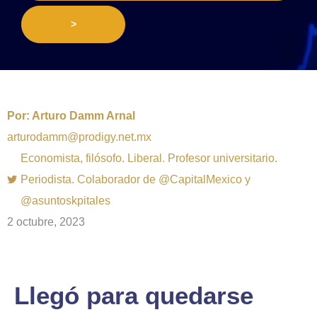
>
Por:
Arturo Damm Arnal
arturodamm@prodigy.net.mx
Economista, filósofo. Liberal. Profesor universitario.
Periodista. Colaborador de @CapitalMexico y
@asuntoskpitales
2 octubre, 2023
Llegó para quedarse