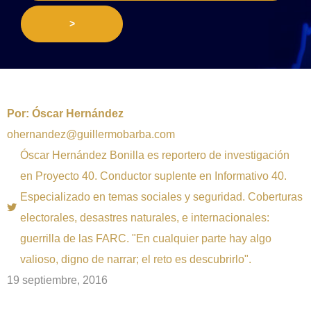
>
Por:
Óscar Hernández
ohernandez@guillermobarba.com
Óscar Hernández Bonilla es reportero de investigación
en Proyecto 40. Conductor suplente en Informativo 40.
Especializado en temas sociales y seguridad. Coberturas
electorales, desastres naturales, e internacionales:
guerrilla de las FARC. "En cualquier parte hay algo
valioso, digno de narrar; el reto es descubrirlo".
19 septiembre, 2016