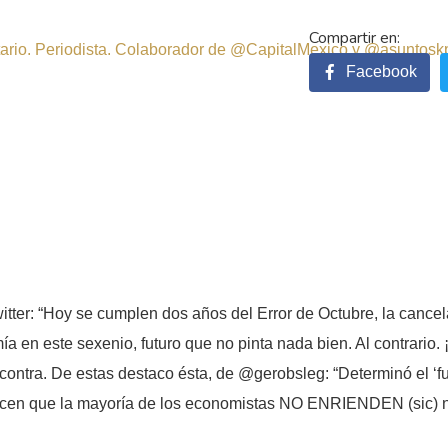
sitario. Periodista. Colaborador de @CapitalMexico y @asuntosk
Facebook
witter: “Hoy se cumplen dos años del Error de Octubre, la canc
ía en este sexenio, futuro que no pinta nada bien. Al contrario
ontra. De estas destaco ésta, de @gerobsleg: “Determinó el ‘fu
) dicen que la mayoría de los economistas NO ENRIENDEN (sic) 