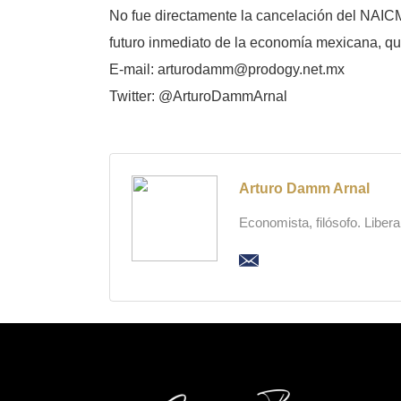
No fue directamente la cancelación del NAICM,
futuro inmediato de la economía mexicana, que
E-mail: arturodamm@prodogy.net.mx
Twitter: @ArturoDammArnal
Arturo Damm Arnal
Economista, filósofo. Liber