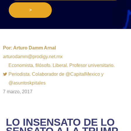
>
Por:
Arturo Damm Arnal
arturodamm@prodigy.net.mx
Economista, filósofo. Liberal. Profesor universitario.
Periodista. Colaborador de @CapitalMexico y
@asuntoskpitales
7 marzo, 2017
LO INSENSATO DE LO
SENSATO A LA TRUMP