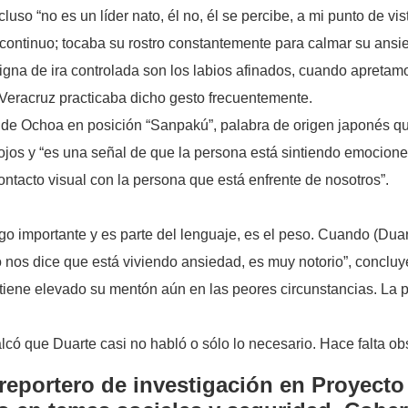
uso “no es un líder nato, él no, él se percibe, a mi punto de vis
 continuo; tocaba su rostro constantemente para calmar su ans
digna de ira controlada son los labios afinados, cuando apretam
 Veracruz practicaba dicho gesto frecuentemente.
 de Ochoa en posición “Sanpakú”, palabra de origen japonés que
s ojos y “es una señal de que la persona está sintiendo emocio
ntacto visual con la persona que está enfrente de nosotros”.
lgo importante y es parte del lenguaje, es el peso. Cuando (Duar
 nos dice que está viviendo ansiedad, es muy notorio”, concluy
ene elevado su mentón aún en las peores circunstancias. La ps
có que Duarte casi no habló o sólo lo necesario. Hace falta ob
reportero de investigación en Proyecto