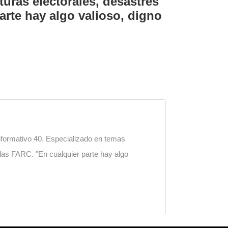
turas electorales, desastres
arte hay algo valioso, digno
nformativo 40. Especializado en temas
e las FARC. "En cualquier parte hay algo