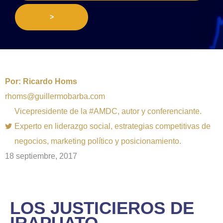
>
Por:
Ricardo Homs
rhoms@guillermobarba.com
Vicepresidente de la #AMDC, autor y conferenciante.
Experto en liderazgo social, estrategias competitivas de
negocios, marketing político y posicionamiento.
18 septiembre, 2017
​LOS JUSTICIEROS DE
IRAPUATO