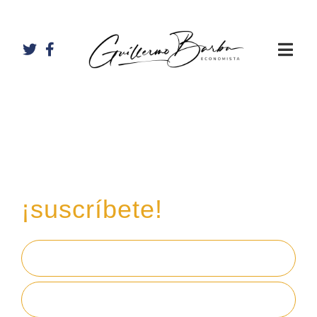
Recibe mi boletín de
inversiones
en tu email,
¡suscríbete!