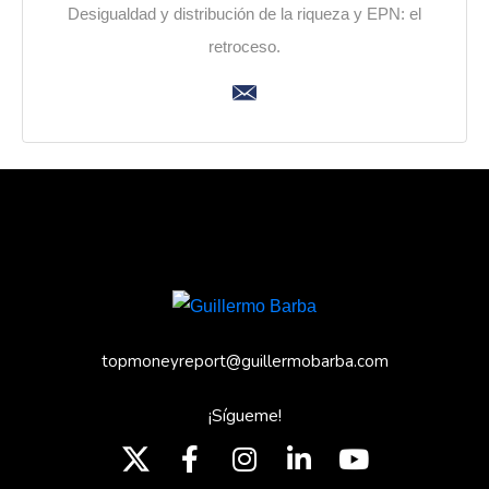
Desigualdad y distribución de la riqueza y EPN: el
retroceso.
topmoneyreport@guillermobarba.com
¡Sígueme!