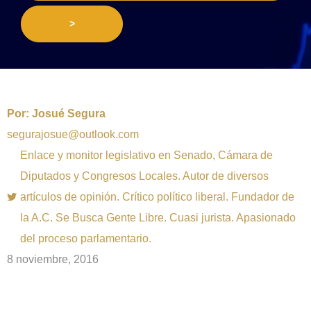
>
Por:
Josué Segura
segurajosue@outlook.com
Enlace y monitor legislativo en Senado, Cámara de
Diputados y Congresos Locales. Autor de diversos
artículos de opinión. Crítico político liberal. Fundador de
la A.C. Se Busca Gente Libre. Cuasi jurista. Apasionado
del proceso parlamentario.
8 noviembre, 2016