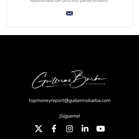
Apasionado del proceso parlamentario.
topmoneyreport@guillermobarba.com
¡Sígueme!