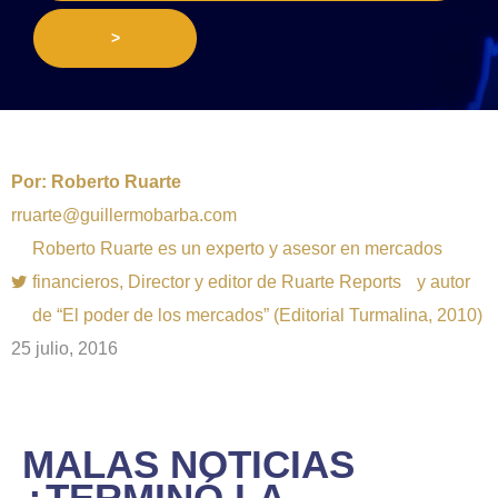
>
Por:
Roberto Ruarte
rruarte@guillermobarba.com
Roberto Ruarte es un experto y asesor en mercados
financieros, Director y editor de Ruarte Reports y autor
de “El poder de los mercados” (Editorial Turmalina, 2010)
25 julio, 2016
MALAS NOTICIAS
¿TERMINÓ LA