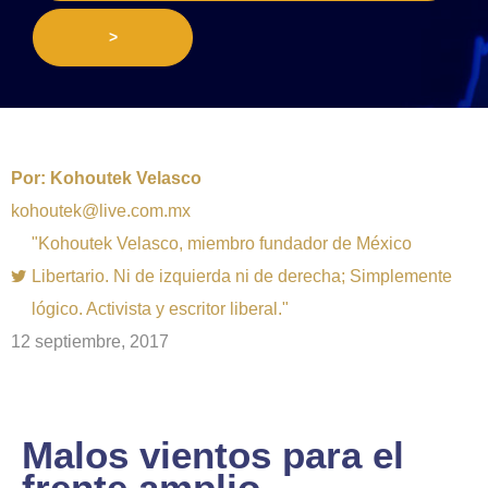
>
Por:
Kohoutek Velasco
kohoutek@live.com.mx
"Kohoutek Velasco, miembro fundador de México
Libertario. Ni de izquierda ni de derecha; Simplemente
lógico. Activista y escritor liberal."
12 septiembre, 2017
Malos vientos para el
frente amplio