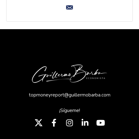
topmoneyreport@guillermobarba.com
¡Sígueme!