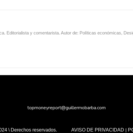
a. Editorialista y comentarista. Autor de: Políticas económicas, Desi
topmoneyreport@guillermobarba.com
|
024 \ Derechos reservados.
AVISO DE PRIVACIDAD
P