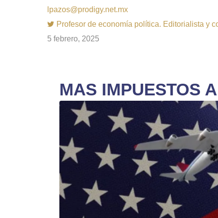
lpazos@prodigy.net.mx
Profesor de economía política. Editorialista y 
5 febrero, 2025
MAS IMPUESTOS A