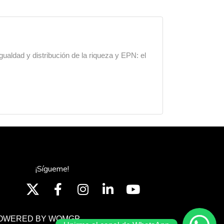
gualdad y distribución de la riqueza y EPN: el
¡Sígueme!
OWERED BY WOMGP