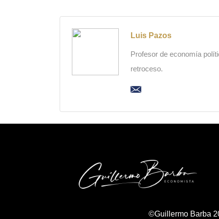
Luis Pazos
Profesor de economía polític
retroceso.
©Guillermo Barba 2