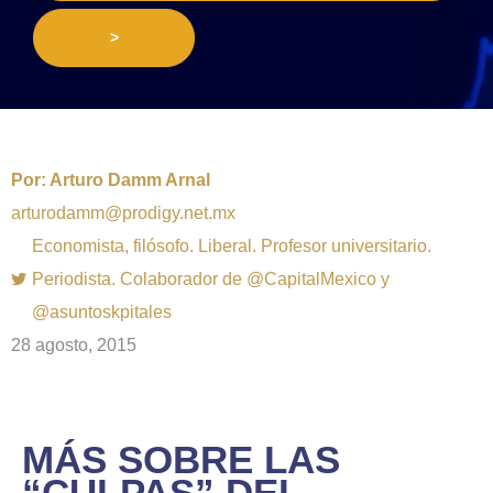
>
Por:
Arturo Damm Arnal
arturodamm@prodigy.net.mx
Economista, filósofo. Liberal. Profesor universitario.
Periodista. Colaborador de @CapitalMexico y
@asuntoskpitales
28 agosto, 2015
MÁS SOBRE LAS
“CULPAS” DEL