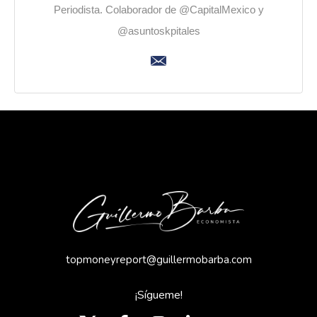
Periodista. Colaborador de @CapitalMexico y
@asuntoskpitales
topmoneyreport@guillermobarba.com
¡Sígueme!