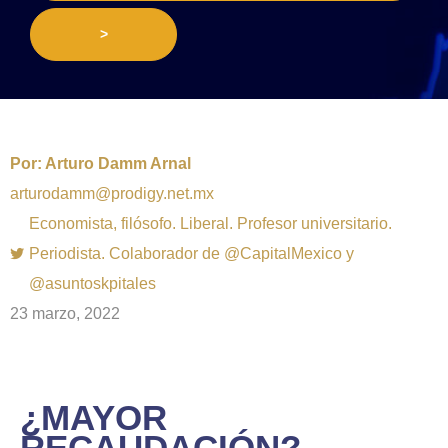
>
Por:
Arturo Damm Arnal
arturodamm@prodigy.net.mx
Economista, filósofo. Liberal. Profesor universitario.
Periodista. Colaborador de @CapitalMexico y
@asuntoskpitales
23 marzo, 2022
¿MAYOR
RECAUDACIÓN?