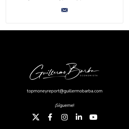
topmoneyreport@guillermobarba.com
¡Sígueme!