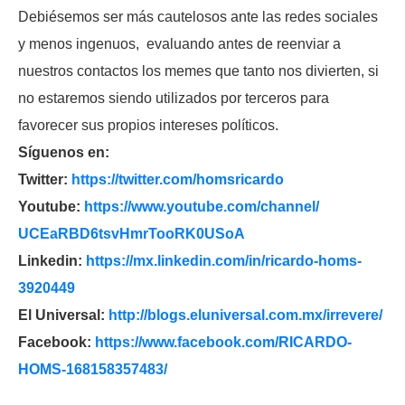
Debiésemos ser más cautelosos ante las redes sociales
y menos ingenuos, evaluando antes de reenviar a
nuestros contactos los memes que tanto nos divierten, si
no estaremos siendo utilizados por terceros para
favorecer sus propios intereses políticos.
Síguenos en:
Twitter:
https://twitter.com/
homsricardo
Youtube:
https://www.youtube.com/
channel/
UCEaRBD6tsvHmrTooRK0USoA
Linkedin:
https://mx.linkedin.com/in/
ricardo-homs-
3920449
El Universal:
http://blogs.eluniversal.com.
mx/irrevere/
Facebook:
https://www.facebook.com/
RICARDO-
HOMS-168158357483/