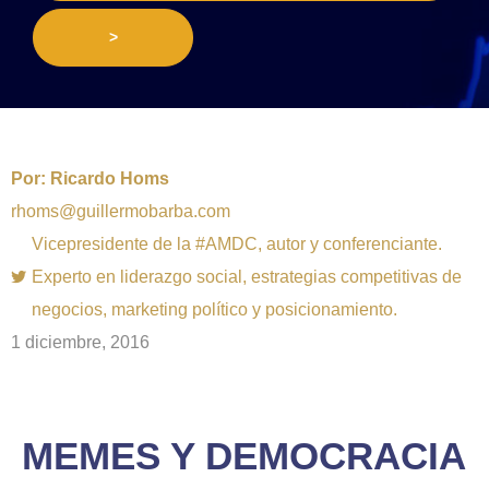
>
Por:
Ricardo Homs
rhoms@guillermobarba.com
Vicepresidente de la #AMDC, autor y conferenciante.
Experto en liderazgo social, estrategias competitivas de
negocios, marketing político y posicionamiento.
1 diciembre, 2016
MEMES Y DEMOCRACIA