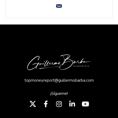
topmoneyreport@guillermobarba.com
¡Sígueme!