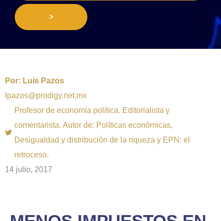
>
Por:
Luis Pazos
lpazos@prodigy.net.mx
Profesor de economía política. Editorialista y
comentarista. Autor de: Políticas económicas,
Desigualdad y distribución de la riqueza y EPN: el
retroceso.
14 julio, 2017
MENOS IMPUESTOS EN