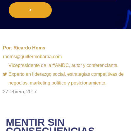
>
Por:
Ricardo Homs
rhoms@guillermobarba.com
Vicepresidente de la #AMDC, autor y conferenciante.
Experto en liderazgo social, estrategias competitivas de
negocios, marketing político y posicionamiento.
27 febrero, 2017
MENTIR SIN
CONSECUENCIAS…