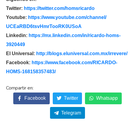
Twitter:
https://twitter.com/
homsricardo
Youtube:
https://www.youtube.com/
channel/
UCEaRBD6tsvHmrTooRK0USoA
Linkedin:
https://mx.linkedin.com/in/
ricardo-homs-
3920449
El Universal:
http://blogs.eluniversal.com.
mx/irrevere/
Facebook:
https://www.facebook.com/
RICARDO-
HOMS-168158357483/
Facebook
Twitter
Whatsapp
Telegram