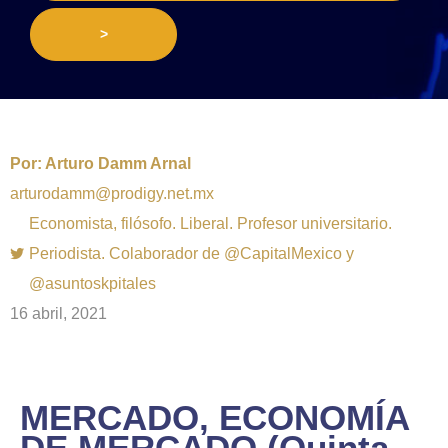
>
Por:
Arturo Damm Arnal
arturodamm@prodigy.net.mx
Economista, filósofo. Liberal. Profesor universitario.
Periodista. Colaborador de @CapitalMexico y
@asuntoskpitales
16 abril, 2021
MERCADO, ECONOMÍA
DE MERCADO (Quinta