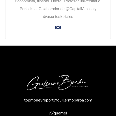
Economista, filósofo. Liberal. Profesor universitario.
Periodista. Colaborador de @CapitalMexico y
@asuntoskpitales
topmoneyreport@guillermobarba.com
¡Sígueme!