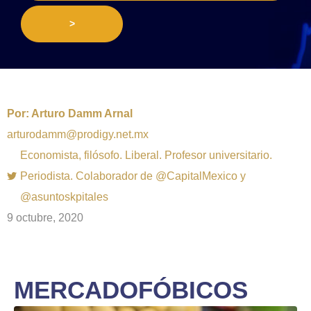
>
Por:
Arturo Damm Arnal
arturodamm@prodigy.net.mx
Economista, filósofo. Liberal. Profesor universitario.
Periodista. Colaborador de @CapitalMexico y
@asuntoskpitales
9 octubre, 2020
MERCADOFÓBICOS