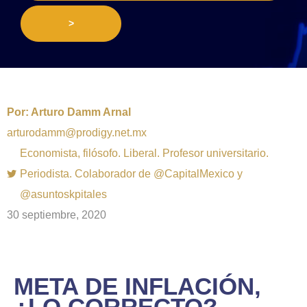
>
Por:
Arturo Damm Arnal
arturodamm@prodigy.net.mx
Economista, filósofo. Liberal. Profesor universitario.
Periodista. Colaborador de @CapitalMexico y
@asuntoskpitales
30 septiembre, 2020
META DE INFLACIÓN,
¿LO CORRECTO?