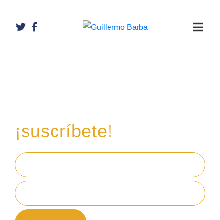
Recibe mi boletín de
inversiones
en tu email,
¡suscríbete!