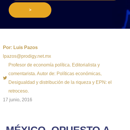
>
Por:
Luis Pazos
lpazos@prodigy.net.mx
Profesor de economía política. Editorialista y
comentarista. Autor de: Políticas económicas,
Desigualdad y distribución de la riqueza y EPN: el
retroceso.
17 junio, 2016
MÉXICO, OPUESTO A