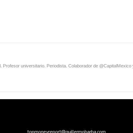
al. Profesor universitario. Periodista. Colaborador de @CapitalMexic
topmoneyreport@guillermobarba.com