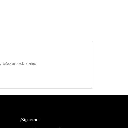
o y @asuntoskpitales
¡Sígueme!