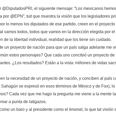
er @DiputadosPRI, el siguiente mensaje: “Los mexicanos hemos
a por @EPN”, tuit que muestra la visión que los legisladores pri
s, por lo menos los diputados de ese partido, creen en el proyec
ual vamos todos, todos que vamos en la dirección elegida por el
en de la libertad individual, realidad que los tiene sin cuidado.
e un proyecto de nación para que un país salga adelante me v
común estos personajes? Que cada uno concibió un proyecto de n
tantes. ¿Los resultados? Están a la vista: millones de vidas sacri
 en la necesidad de un proyecto de nación, y conciben al país 
 Sahagún se expresó en esos términos de México y de Fox), lo c
nos? Cada vez que me hago la pregunta me viene a la mente 
mar a punta de latigazos.
omo un baro y al presidente como el timonel, lo que tal visión s