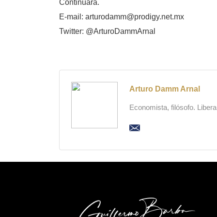
Continuará.
E-mail: arturodamm@prodigy.net.mx
Twitter: @ArturoDammArnal
Arturo Damm Arnal
Economista, filósofo. Liber