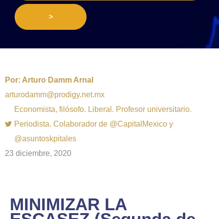
>
Por:
Arturo Damm Arnal
arturodamm@prodigy.net.mx
Economista, filósofo. Liberal. Profesor universitario.
Periodista. Colaborador de @CapitalMexico y
@asuntoskpitales
23 diciembre, 2020
MINIMIZAR LA
ESCASEZ (Segunda de