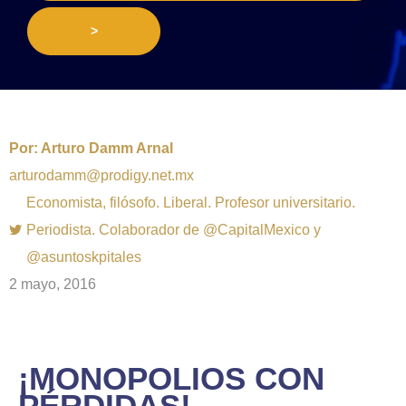
>
Por:
Arturo Damm Arnal
arturodamm@prodigy.net.mx
Economista, filósofo. Liberal. Profesor universitario.
Periodista. Colaborador de @CapitalMexico y
@asuntoskpitales
2 mayo, 2016
¡MONOPOLIOS CON
PÉRDIDAS!