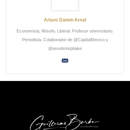
Arturo Damm Arnal
Economista, filósofo. Liberal. Profesor universitario.
Periodista. Colaborador de @CapitalMexico y
@asuntoskpitales