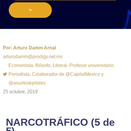
>
Por:
Arturo Damm Arnal
arturodamm@prodigy.net.mx
Economista, filósofo. Liberal. Profesor universitario.
Periodista. Colaborador de @CapitalMexico y
@asuntoskpitales
25 octubre, 2019
NARCOTRÁFICO (5 de
5)