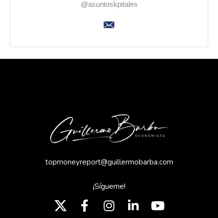
@asuntoskpitales
topmoneyreport@guillermobarba.com
¡Sígueme!