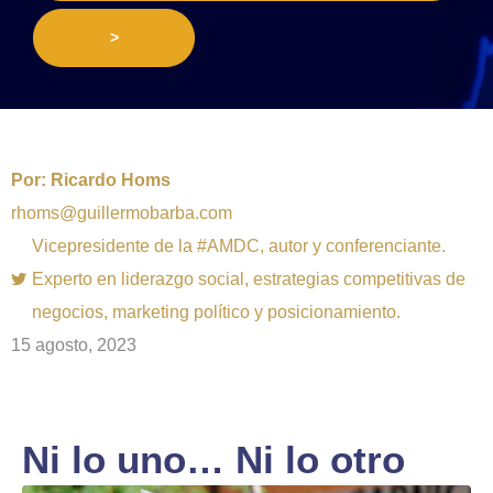
>
Por:
Ricardo Homs
rhoms@guillermobarba.com
Vicepresidente de la #AMDC, autor y conferenciante.
Experto en liderazgo social, estrategias competitivas de
negocios, marketing político y posicionamiento.
15 agosto, 2023
Ni lo uno… Ni lo otro