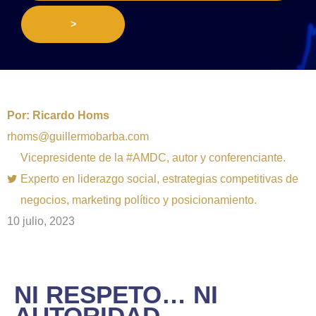
>
Por:
Ricardo Homs
rhoms@guillermobarba.com
Vicepresidente de la #AMDC, autor y conferenciante.
Experto en liderazgo social, estrategias competitivas de
negocios, marketing político y posicionamiento.
10 julio, 2023
NI RESPETO… NI
AUTORIDAD