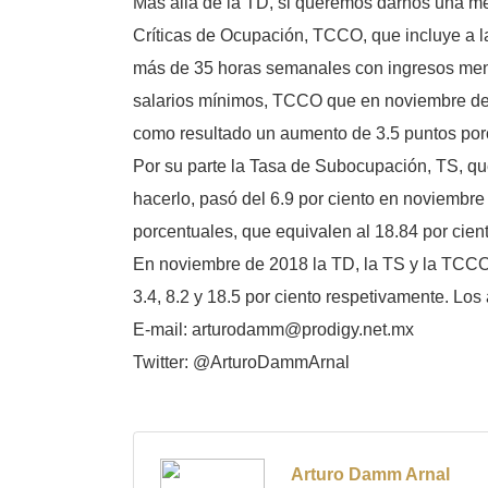
Más allá de la TD, si queremos darnos una m
Críticas de Ocupación, TCCO, que incluye a l
más de 35 horas semanales con ingresos mens
salarios mínimos, TCCO que en noviembre de 2
como resultado un aumento de 3.5 puntos porc
Por su parte la Tasa de Subocupación, TS, que
hacerlo, pasó del 6.9 por ciento en noviembr
porcentuales, que equivalen al 18.84 por cient
En noviembre de 2018 la TD, la TS y la TCCO 
3.4, 8.2 y 18.5 por ciento respetivamente. Los
E-mail: arturodamm@prodigy.net.mx
Twitter: @ArturoDammArnal
Arturo Damm Arnal