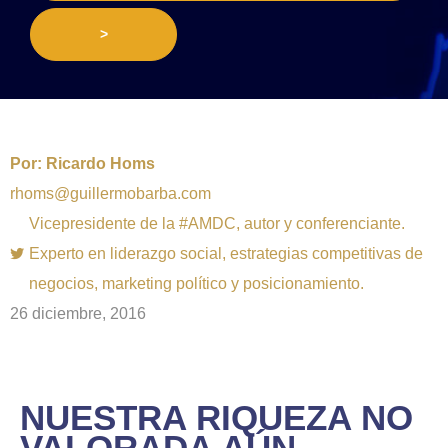
>
Por:
Ricardo Homs
rhoms@guillermobarba.com
Vicepresidente de la #AMDC, autor y conferenciante.
Experto en liderazgo social, estrategias competitivas de
negocios, marketing político y posicionamiento.
26 diciembre, 2016
NUESTRA RIQUEZA NO
VALORADA AÚN