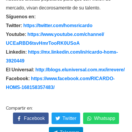
mercado, vivan decorosamente de su talento.
Síguenos en:
Twitter:
https://twitter.com/
homsricardo
Youtube:
https://www.youtube.com/
channel/
UCEaRBD6tsvHmrTooRK0USoA
Linkedin:
https://mx.linkedin.com/in/
ricardo-homs-
3920449
El Universal:
http://blogs.eluniversal.com.
mx/irrevere/
Facebook:
https://www.facebook.com/
RICARDO-
HOMS-168158357483/
Facebook
Twitter
Whatsapp