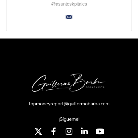
@asuntoskpitales
topmoneyreport@guillermobarba.com
¡Sígueme!