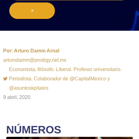
>
Por:
Arturo Damm Arnal
arturodamm@prodigy.net.mx
Economista, filósofo. Liberal. Profesor universitario.
Periodista. Colaborador de @CapitalMexico y
@asuntoskpitales
9 abril, 2020
NÚMEROS