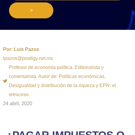
>
Por:
Luis Pazos
lpazos@prodigy.net.mx
Profesor de economía política. Editorialista y
comentarista. Autor de: Políticas económicas,
Desigualdad y distribución de la riqueza y EPN: el
retroceso.
24 abril, 2020
¿PAGAR IMPUESTOS O