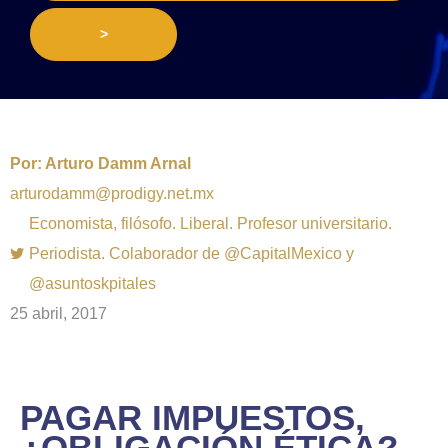
>
Por:
Arturo Damm Arnal
arturodamm@prodigy.net.mx
Economista, filósofo. Liberal. Profesor universitario.
Periodista. Colaborador de @CapitalMexico y
@asuntoskpitales
25 abril, 2017
PAGAR IMPUESTOS,
¿OBLIGACIÓN ÉTICA?