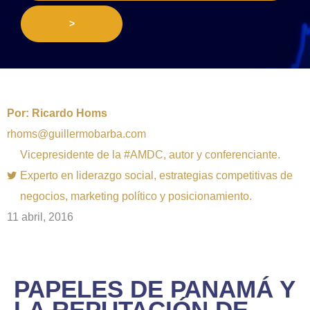
>
Por:
Ricardo Homs
rhoms@guillermobarba.com
Vicepresidente de la #AMDC, autor y conferenciante.
Experto en liderazgo social, estrategias competitivas de
negocios, marketing político y posicionamiento.
11 abril, 2016
PAPELES DE PANAMÁ Y
LA REPUTACIÓN DE