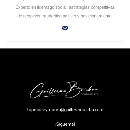
Experto en liderazgo social, estrategias competitivas
de negocios, marketing político y posicionamiento.
topmoneyreport@guillermobarba.com
¡Sígueme!