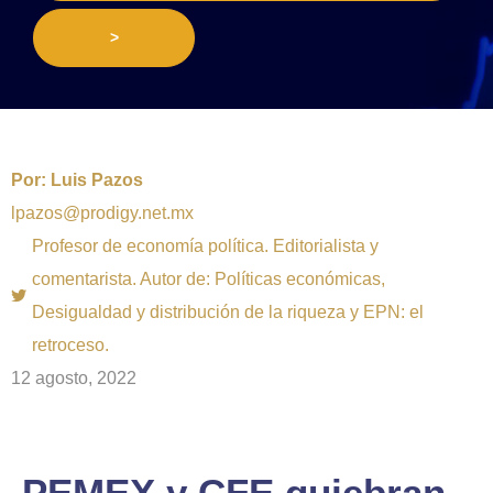
>
Por:
Luis Pazos
lpazos@prodigy.net.mx
Profesor de economía política. Editorialista y
comentarista. Autor de: Políticas económicas,
Desigualdad y distribución de la riqueza y EPN: el
retroceso.
12 agosto, 2022
PEMEX y CFE quiebran